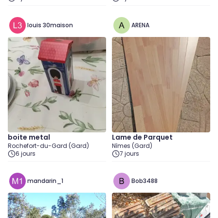
louis 30maison
ARENA
boite metal
Lame de Parquet
Rochefort-du-Gard (Gard)
Nîmes (Gard)
6 jours
7 jours
mandarin_1
Bob3488