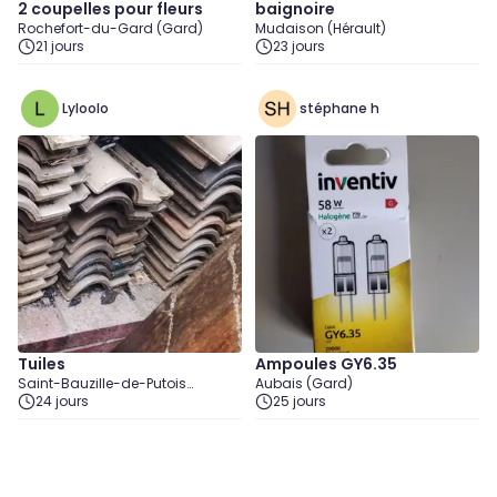
2 coupelles pour fleurs
baignoire
Rochefort-du-Gard (Gard)
Mudaison (Hérault)
21 jours
23 jours
Lyloolo
stéphane h
Tuiles
Ampoules GY6.35
Saint-Bauzille-de-Putois
Aubais (Gard)
(Hérault)
24 jours
25 jours