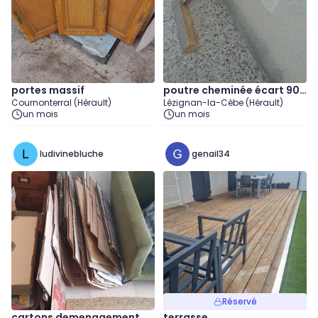
portes massif
poutre cheminée écart 90c
Cournonterral (Hérault)
Lézignan-la-Cèbe (Hérault)
m
un mois
un mois
ludivinebluche
genail34
Réservé
cartons demenagement
terrasse