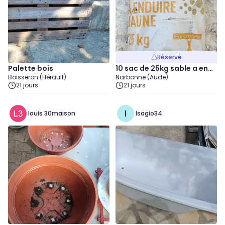
Réservé
Palette bois
10 sac de 25kg sable a end
Boisseron (Hérault)
Narbonne (Aude)
uire jaune
21 jours
21 jours
louis 30maison
Isagio34