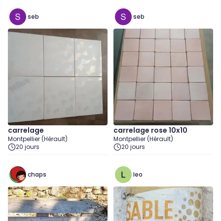
seb
seb
carrelage
carrelage rose 10x10
Montpellier (Hérault)
Montpellier (Hérault)
20 jours
20 jours
chaps
leo