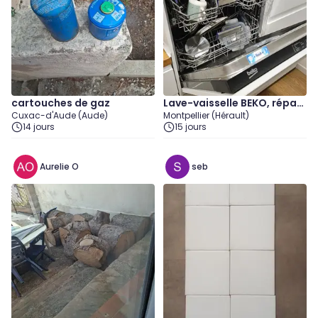
cartouches de gaz
Lave-vaisselle BEKO, répar
Cuxac-d'Aude (Aude)
Montpellier (Hérault)
able
14 jours
15 jours
Aurelie O
seb