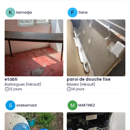
kamadja
fiane
etabli
paroi de douche fixe
Baillargues (Hérault)
Béziers (Hérault)
12 jours
14 jours
sirebernard
MARTINEZ