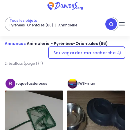
Tous les objets
Pyrénées-Orientales (66)
Animalerie
Annonces
Animalerie
-
Pyrénées-Orientales (66)
Sauvegarder ma recherche
2 résultats (page 1 / 1)
roquetasderosas
IWS-man