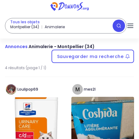
Tous les objets
Montpellier (34)
Animalerie
Annonces
Animalerie
-
Montpellier (34)
Sauvegarder ma recherche
4 résultats (page 1 / 1)
Loulipop69
mes2l