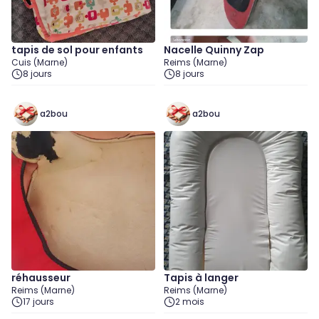
tapis de sol pour enfants
Nacelle Quinny Zap
Cuis (Marne)
Reims (Marne)
8 jours
8 jours
a2bou
a2bou
réhausseur
Tapis à langer
Reims (Marne)
Reims (Marne)
17 jours
2 mois