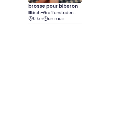
brosse pour biberon
Illkirch-Graffenstaden
(Bas-Rhin)
0 km
un mois