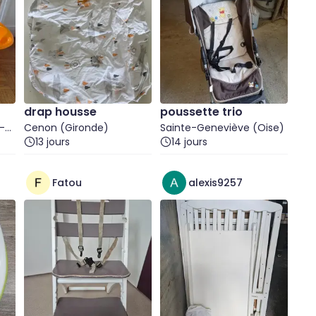
drap housse
poussette trio
-
Cenon (Gironde)
Sainte-Geneviève (Oise)
13 jours
14 jours
Fatou
alexis9257