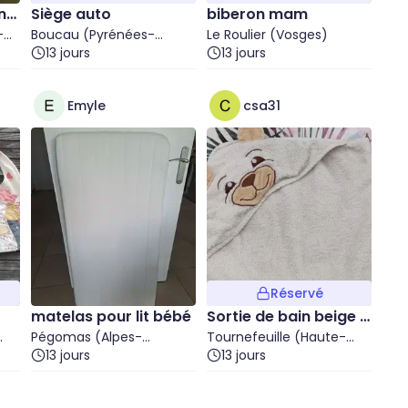
n°
Siège auto
biberon mam
-
Boucau (Pyrénées-
Le Roulier (Vosges)
Atlantiques)
13 jours
13 jours
Emyle
csa31
Réservé
matelas pour lit bébé
Sortie de bain beige o
Pégomas (Alpes-
urson
Tournefeuille (Haute-
Maritimes)
13 jours
Garonne)
13 jours