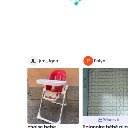
jrm_lgch
Polya
Réservé
chaise bebe
Baignoire bébé plia