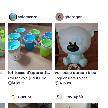
salomenzo
gbdragon
ren
lot tasse d'apprentiss
veilleuse ourson bleu
-
age "magique"
Courbevoie (Hauts-de-
Roquebillière (Alpes-
Seine)
14 jours
Maritimes)
14 jours
Guerlor
Stay-up69