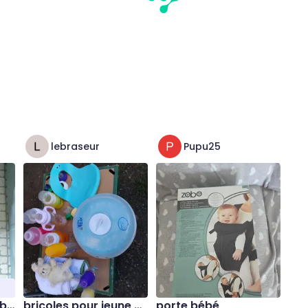
lebraseur
Pupu25
bl
bricoles pour jeune m
porte bébé