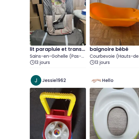
lit parapluie et transa
baignoire bébé
t bébé
Sains-en-Gohelle (Pas-
Courbevoie (Hauts-de
de-Calais)
13 jours
Seine)
13 jours
Jessie1962
Hello