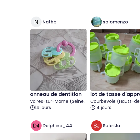
Nathb
salomenzo
anneau de dentition
lot de tasse d'app
Vaires-sur-Marne (Seine-
tissage bébé
Courbevoie (Hauts-de
et-Marne)
14 jours
Seine)
14 jours
Delphine_44
SoleilJu