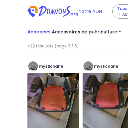
Tous 
Notre ADN
Ac
Annonces
Accessoires de puériculture
-
422 résultats (page 3 / 5)
mysticnane
mysticnane