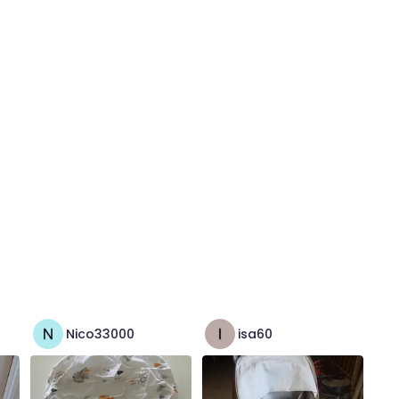
Nico33000
isa60