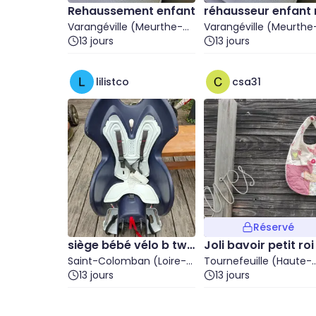
Rehaussement enfant
réhausseur enfant 
Varangéville (Meurthe-
2
Varangéville (Meurthe
et-Moselle)
13 jours
et-Moselle)
13 jours
lilistco
csa31
Réservé
siège bébé vélo b twi
Joli bavoir petit roi
n
Saint-Colomban (Loire-
Tournefeuille (Haute-
Atlantique)
13 jours
Garonne)
13 jours