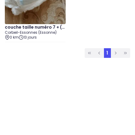
couche taille numéro 7 + (1
Corbeil-Essonnes (Essonne)
8 kg)
0 km
13 jours
1